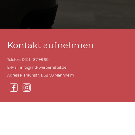
Kontakt aufnehmen
Telefon: 0621 - 87 98 90
E-Mail: info@md-werbemittel.de
Adresse: Traunstr. 1, 68199 Mannheim