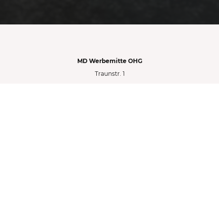
MD Werbemitte OHG
Traunstr. 1
68199 Mannheim
Tel. 0621 - 87 98 90
Email: info@md-werbemittel.de
www.md-werbemittel.de
Umsatzsteuer-Nr.
DE334277753
HRA 4044 AG Mannheim
Geschäftsinhaberinen:
Daniela Stojanovska